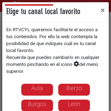
×
Elige tu canal local favorito
CIENCIA PARA TODOS EN
En RTVCYL queremos facilitarte el acceso a
TORENO
tus contenidos. Por ello la web contempla la
posibilidad de que indiques cuál es tu canal
local favorito.
Recuerda que puedes cambiarlo en cualquier
momento pinchando en el icono
del menú
superior.
Ávila
Bierzo
Burgos
León