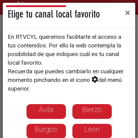
×
Elige tu canal local favorito
Polémico cambio de nombre
En RTVCYL queremos facilitarte el acceso a
de la calle Pablo Iglesias en
tus contenidos. Por ello la web contempla la
Medina de Rioseco
posibilidad de que indiques cuál es tu canal
local favorito.
Recuerda que puedes cambiarlo en cualquier
momento pinchando en el icono
del menú
superior.
Ávila
Bierzo
Burgos
León