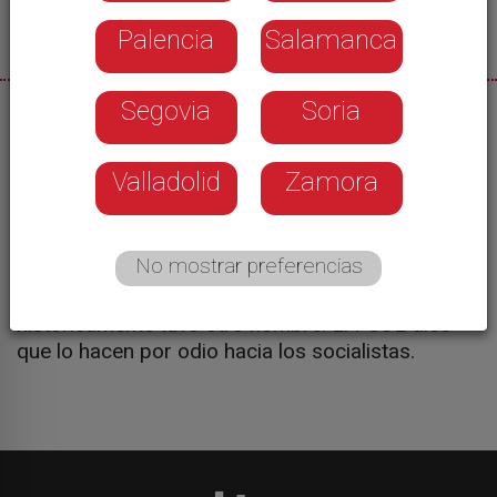
Palencia
Salamanca
Segovia
Soria
08/07/2026
Una calle del centro de Medina de Rioseco se ha
Valladolid
Zamora
convertido en noticia y en polémica en el pueblo.
Es la calle Pablo Iglesias, dedicada al fundador
del PSOE y del sindicato UGT. El ayuntamiento,
No mostrar preferencias
gobernado por el Partido Popular, ha decidido
cambiar el nombre de esa calle alegando que
históricamente tuvo otro nombre. El PSOE dice
que lo hacen por odio hacia los socialistas.