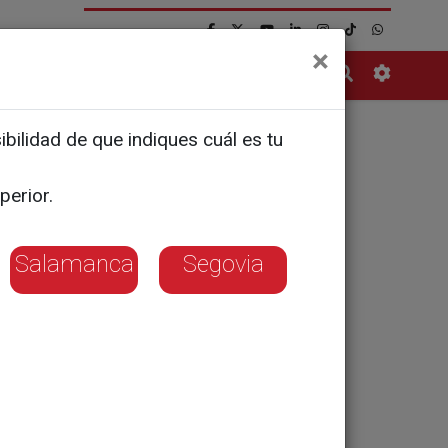
×
Contacto
bilidad de que indiques cuál es tu
en El
perior.
Salamanca
Segovia