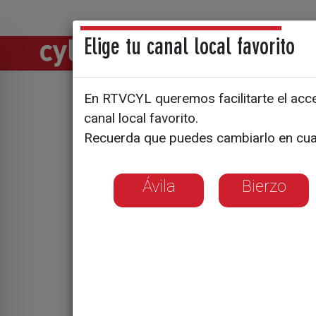
Elige tu canal local favorito
Directos
Notic
En RTVCYL queremos facilitarte el acces
Arranca l
canal local favorito.
Recuerda que puedes cambiarlo en cua
Bierzo
Ávila
Bierzo