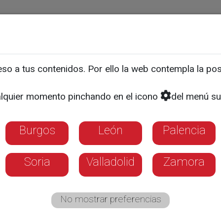
ias
Programas
Guía TV
La 8
El Tiempo
Corporativo
o a tus contenidos. Por ello la web contempla la posi
a campaña de vacunación 
lquier momento pinchando en el icono
del menú su
Burgos
León
Palencia
Soria
Valladolid
Zamora
No mostrar preferencias