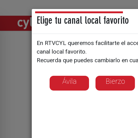
Elige tu canal local favorito
Directos
Notic
En RTVCYL queremos facilitarte el acces
Curso a t
canal local favorito.
Recuerda que puedes cambiarlo en cua
Ávila
Bierzo