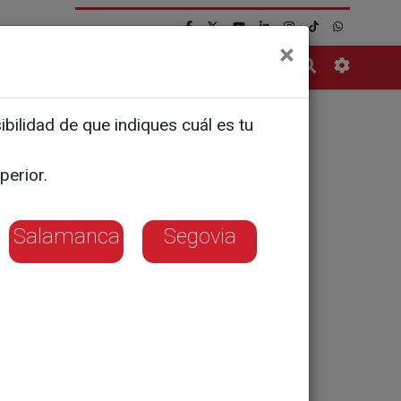
×
Contacto
bilidad de que indiques cuál es tu
iones
perior.
Salamanca
Segovia