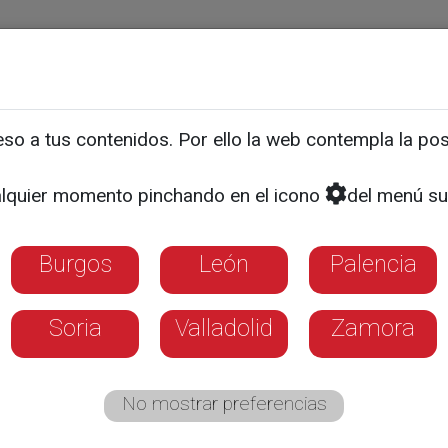
ias
Programas
Guía TV
La 8
El Tiempo
Corporativo
o a tus contenidos. Por ello la web contempla la posi
res para conectar formac
lquier momento pinchando en el icono
del menú su
Burgos
León
Palencia
Soria
Valladolid
Zamora
No mostrar preferencias