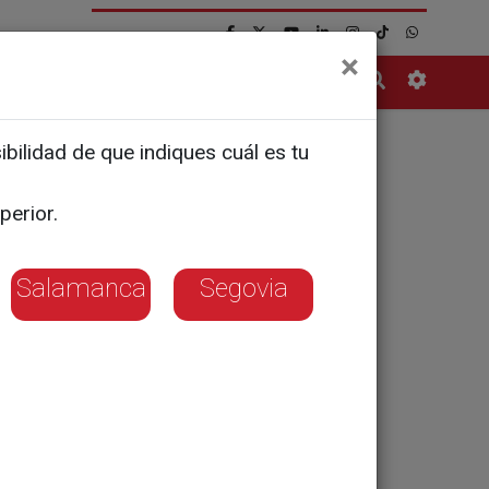
×
Contacto
bilidad de que indiques cuál es tu
lusión
perior.
Salamanca
Segovia