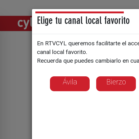
Elige tu canal local favorito
Directos
Notic
En RTVCYL queremos facilitarte el acces
La viviend
canal local favorito.
Recuerda que puedes cambiarlo en cua
social
Ávila
Bierzo