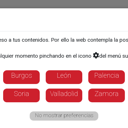
ias
Programas
Guía TV
La 8
El Tiempo
Corporativo
o a tus contenidos. Por ello la web contempla la posi
a, principal causa de exc
lquier momento pinchando en el icono
del menú su
Burgos
León
Palencia
Soria
Valladolid
Zamora
No mostrar preferencias