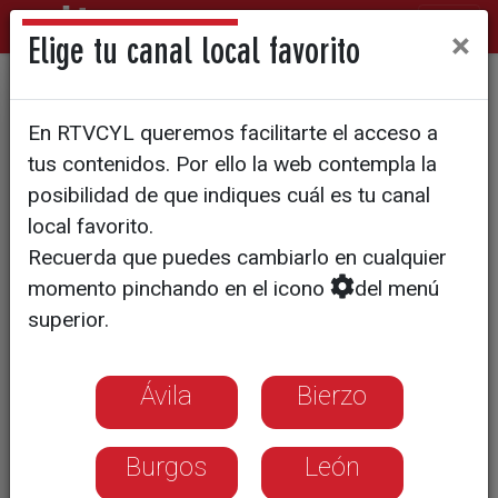
×
Elige tu canal local favorito
800 tractores protestarán
En RTVCYL queremos facilitarte el acceso a
contra Mercosur en las calles
tus contenidos. Por ello la web contempla la
de Valladolid
posibilidad de que indiques cuál es tu canal
local favorito.
Recuerda que puedes cambiarlo en cualquier
momento pinchando en el icono
del menú
superior.
Ávila
Bierzo
Burgos
León