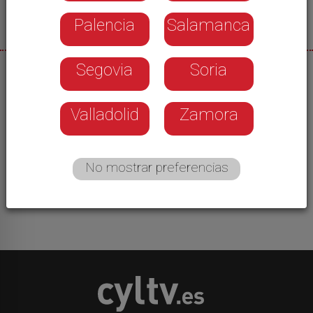
Palencia
Salamanca
Segovia
Soria
28/01/2026
7 columnas llegarán desde toda la provincia para
Valladolid
Zamora
marchar en manifestación por las calles de
Valladolid. Comenzará a las 10 de la mañana y se
espera que se prolongo hasta las 5 de la tarde.
No mostrar preferencias
Se recomienda reducir el uso del vehículo a lo
mínimo imprescindible.