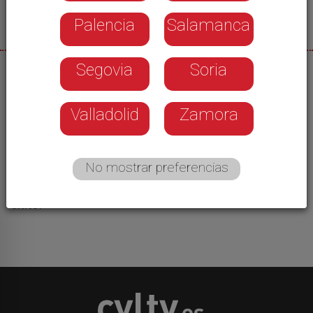
Palencia
Salamanca
Segovia
Soria
21/01/2026
Los contenedores para materia orgánica llegan a
Valladolid
Zamora
los primeros pueblos de la provincia. Son cuatro
los municipios de la Mancomunidad de la Atalaya
los que han iniciado la recogida selectiva de
No mostrar preferencias
estos residuos: Palazuelos, San Cristóbal, La
Lastrilla y Trescasas. De momento con poco
éxito.