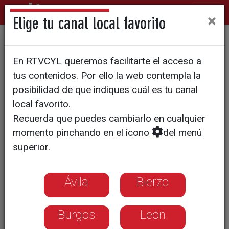
×
Elige tu canal local favorito
Poco uso en los primeros
En RTVCYL queremos facilitarte el acceso a
contenedores marrones que
tus contenidos. Por ello la web contempla la
llegan a la provincia
posibilidad de que indiques cuál es tu canal
local favorito.
Recuerda que puedes cambiarlo en cualquier
momento pinchando en el icono
del menú
superior.
Ávila
Bierzo
Burgos
León