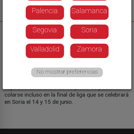
Palencia
Salamanca
Segovia
Soria
11/04/2025
La Diputación de Soria sigue apoyando al Club
Valladolid
Zamora
Atletismo Celtíberas. Con una cuantía igual que la
destinada al atletismo masculino, han renovado el
convenio de colaboración dotado de 22.000
No mostrar preferencias
euros. El equipo busca mantenerse en primera
división, la máxima categoría nacional, en la que
aspiran a estar entre las 10 primeras pudiendo
colarse incluso en la final de liga que se celebrará
en Soria el 14 y 15 de junio.