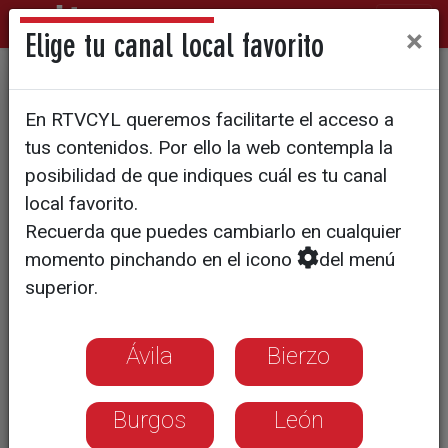
×
Elige tu canal local favorito
La Diputación de Soria sigue
En RTVCYL queremos facilitarte el acceso a
apoyando al Club Atletismo
tus contenidos. Por ello la web contempla la
Celtíberas
posibilidad de que indiques cuál es tu canal
local favorito.
Recuerda que puedes cambiarlo en cualquier
momento pinchando en el icono
del menú
superior.
Ávila
Bierzo
Burgos
León