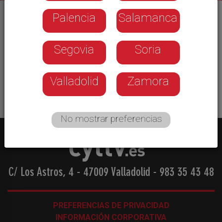
Palencia
Salamanca
13/08/2025
El panorama desolador provocado por los
Segovia
Soria
incendios forestales lleva a las administracciones
locales a urgir todas las ayudas para afrontar las
consecuencias de los siniestros
Valladolid
Zamora
No mostrar preferencias
C/ Los Astros, 4 - 47009 Valladolid
-
983 35 43 48
PREFERENCIAS DE PRIVACIDAD
INFORMACIÓN CORPORATIVA