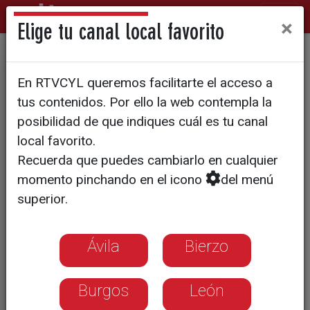
×
Elige tu canal local favorito
Los guías prueban el nuevo
En RTVCYL queremos facilitarte el acceso a
recorrido
tus contenidos. Por ello la web contempla la
posibilidad de que indiques cuál es tu canal
local favorito.
Recuerda que puedes cambiarlo en cualquier
momento pinchando en el icono
del menú
superior.
Ávila
Bierzo
Burgos
León