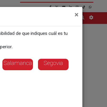
×
Contacto
bilidad de que indiques cuál es tu
 de
perior.
nes de
Salamanca
Segovia