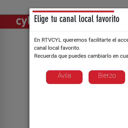
Elige tu canal local favorito
Directos
Notic
En RTVCYL queremos facilitarte el acces
El Ayunta
canal local favorito.
Recuerda que puedes cambiarlo en cua
retención 
euros
Ávila
Bierzo