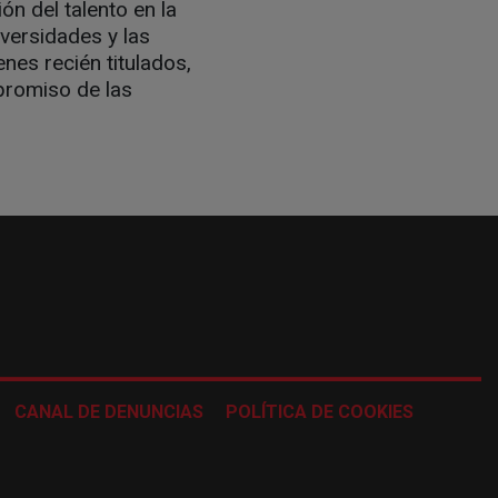
n del talento en la
iversidades y las
nes recién titulados,
promiso de las
CANAL DE DENUNCIAS
POLÍTICA DE COOKIES