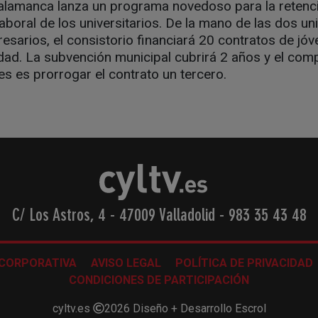
alamanca lanza un programa novedoso para la retenció
laboral de los universitarios. De la mano de las dos un
sarios, el consistorio financiará 20 contratos de jóve
dad. La subvención municipal cubrirá 2 años y el com
s es prorrogar el contrato un tercero.
C/ Los Astros, 4 - 47009 Valladolid
-
983 35 43 48
 CORPORATIVA
AVISO LEGAL
POLÍTICA DE PRIVACIDAD
CONDICIONES DE PARTICIPACIÓN
cyltv.es
2026
Diseño + Desarrollo
Escrol