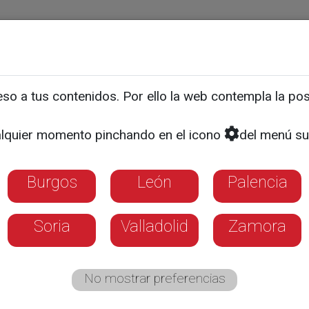
ias
Programas
Guía TV
La 8
El Tiempo
Corporativo
o a tus contenidos. Por ello la web contempla la posi
miento lanza un programa
lquier momento pinchando en el icono
del menú su
del talento con 1,2 millo
Burgos
León
Palencia
Soria
Valladolid
Zamora
No mostrar preferencias