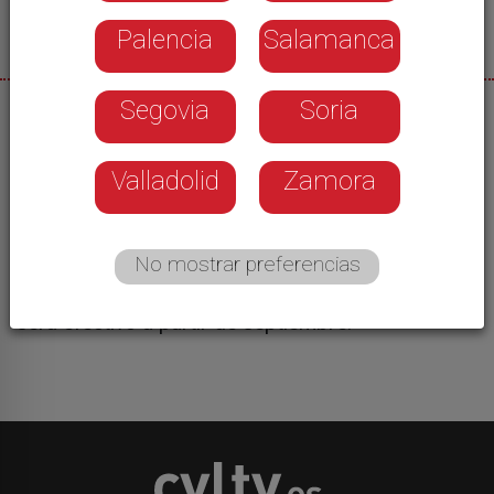
Palencia
Salamanca
Segovia
Soria
25/07/2025
El Ayuntamiento llevará a cabo una
Valladolid
Zamora
reorganización del tráfico que afectará a las
calles Felipe II, San Blas, la Plaza de San Miguel y
la calle del León. El objetivo: hacer más seguro el
No mostrar preferencias
entorno del colegio Santa Teresa de Jesús.
Cambiará también la morfología de las aceras y
será efectivo a partir de septiembre.