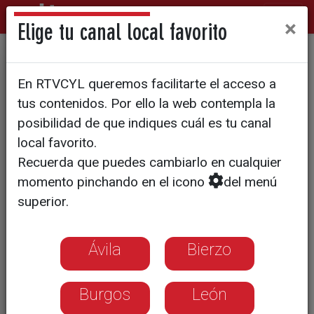
×
Elige tu canal local favorito
Cambia el sentido del tráfico
En RTVCYL queremos facilitarte el acceso a
en la zona de la Plaza de San
tus contenidos. Por ello la web contempla la
Miguel
posibilidad de que indiques cuál es tu canal
local favorito.
Recuerda que puedes cambiarlo en cualquier
momento pinchando en el icono
del menú
superior.
Ávila
Bierzo
Burgos
León