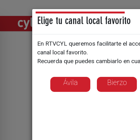
Elige tu canal local favorito
Directos
Notic
En RTVCYL queremos facilitarte el acces
Espido Fre
canal local favorito.
Recuerda que puedes cambiarlo en cua
Zamora
Ávila
Bierzo