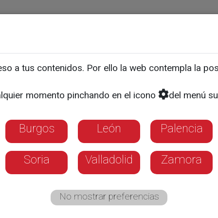
ias
Programas
Guía TV
La 8
El Tiempo
Corporativo
o a tus contenidos. Por ello la web contempla la posi
ire visita la Feria del Libr
lquier momento pinchando en el icono
del menú su
Burgos
León
Palencia
Soria
Valladolid
Zamora
No mostrar preferencias