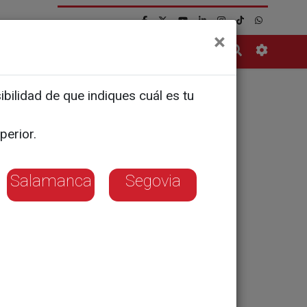
×
Contacto
bilidad de que indiques cuál es tu
o de
perior.
Salamanca
Segovia