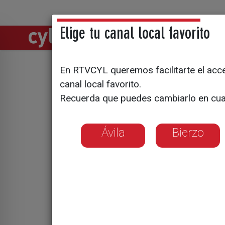
Elige tu canal local favorito
Directos
Notic
En RTVCYL queremos facilitarte el acces
Tiempo pa
canal local favorito.
Recuerda que puedes cambiarlo en cua
Ávila
Bierzo