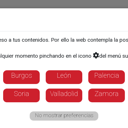
ias
Programas
Guía TV
La 8
El Tiempo
Corporativo
o a tus contenidos. Por ello la web contempla la posi
ra el viernes
lquier momento pinchando en el icono
del menú su
Burgos
León
Palencia
Soria
Valladolid
Zamora
No mostrar preferencias