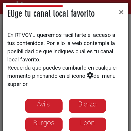
×
Elige tu canal local favorito
Entrada única para recorrer
En RTVCYL queremos facilitarte el acceso a
la 'milla de oro' de Burgos
tus contenidos. Por ello la web contempla la
posibilidad de que indiques cuál es tu canal
local favorito.
Recuerda que puedes cambiarlo en cualquier
momento pinchando en el icono
del menú
superior.
Ávila
Bierzo
Burgos
León