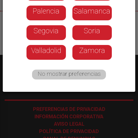
Palencia
Salamanca
03/07/2026
Segovia
Soria
Valladolid
Zamora
No mostrar preferencias
C/ Los Astros, 4 - 47009 Valladolid
-
983 35 43 48
PREFERENCIAS DE PRIVACIDAD
INFORMACIÓN CORPORATIVA
AVISO LEGAL
POLÍTICA DE PRIVACIDAD