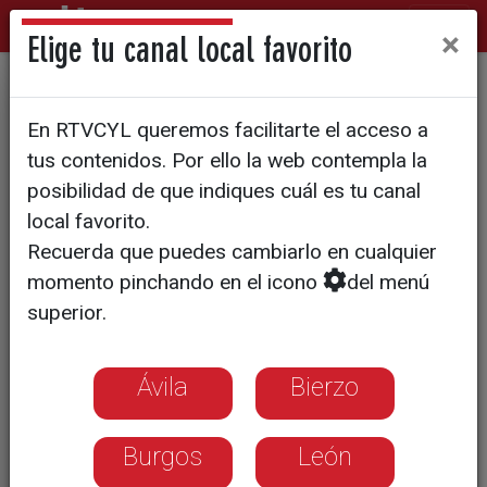
×
Elige tu canal local favorito
Los entresijos de su etapa
En RTVCYL queremos facilitarte el acceso a
como presidente
tus contenidos. Por ello la web contempla la
posibilidad de que indiques cuál es tu canal
local favorito.
Recuerda que puedes cambiarlo en cualquier
momento pinchando en el icono
del menú
superior.
Ávila
Bierzo
Burgos
León