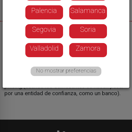
Palencia
Salamanca
Segovia
Soria
08/08/2026
Ojo durante este cibermonday porque casi un
Valladolid
Zamora
diez por ciento de las consultas que ha recibido
el Incibe en lo que va de año ha sido por compras
fraudulentas en internet. Pero no es el más
No mostrar preferencias
habitual, el 33 por ciento de los usuarios
denunciaban haber recibido algún intento de
phising (cuando los delincuentes se hacen pasar
por una entidad de confianza, como un banco).