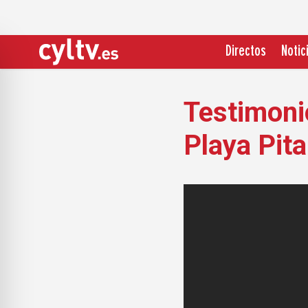
Directos
Notic
Testimoni
Playa Pita