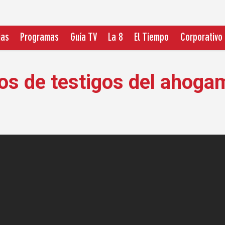
ias
Programas
Guía TV
La 8
El Tiempo
Corporativo
os de testigos del ahoga