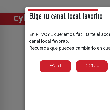
Elige tu canal local favorito
Directos
Notic
En RTVCYL queremos facilitarte el acces
Los farma
canal local favorito.
Recuerda que puedes cambiarlo en cua
asistencia
atención
Ávila
Bierzo