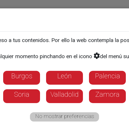
ias
Programas
Guía TV
La 8
El Tiempo
Corporativo
o a tus contenidos. Por ello la web contempla la posi
céuticos piden regular s
lquier momento pinchando en el icono
del menú su
 a domicilio para mejorar 
Burgos
León
Palencia
Soria
Valladolid
Zamora
No mostrar preferencias