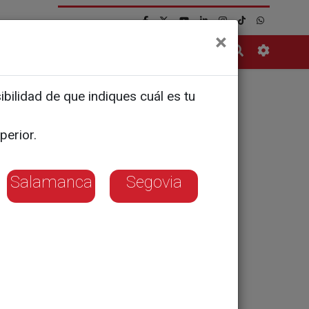
×
Contacto
bilidad de que indiques cuál es tu
u
perior.
la
Salamanca
Segovia