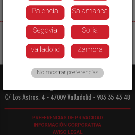
Palencia
Salamanca
Segovia
Soria
06/07/2026
Valladolid
Zamora
No mostrar preferencias
C/ Los Astros, 4 - 47009 Valladolid
-
983 35 43 48
PREFERENCIAS DE PRIVACIDAD
INFORMACIÓN CORPORATIVA
AVISO LEGAL