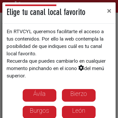
×
Elige tu canal local favorito
Rincón de Castilla y Blusas
En RTVCYL queremos facilitarte el acceso a
de San Esteban, ganadores
tus contenidos. Por ello la web contempla la
del Buen Yantar
posibilidad de que indiques cuál es tu canal
local favorito.
Recuerda que puedes cambiarlo en cualquier
momento pinchando en el icono
del menú
superior.
Ávila
Bierzo
Burgos
León