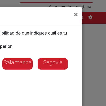
×
Contacto
bilidad de que indiques cuál es tu
or niños
perior.
Salamanca
Segovia