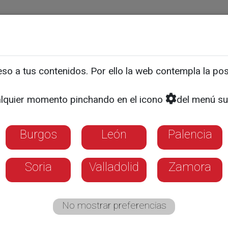
ias
Programas
Guía TV
La 8
El Tiempo
Corporativo
o a tus contenidos. Por ello la web contempla la posi
 en Carbajosa diseñado p
lquier momento pinchando en el icono
del menú su
Burgos
León
Palencia
Soria
Valladolid
Zamora
No mostrar preferencias