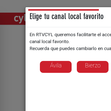
Elige tu canal local favorito
Directos
Notic
En RTVCYL queremos facilitarte el acces
Un parque
canal local favorito.
Recuerda que puedes cambiarlo en cua
Ávila
Bierzo