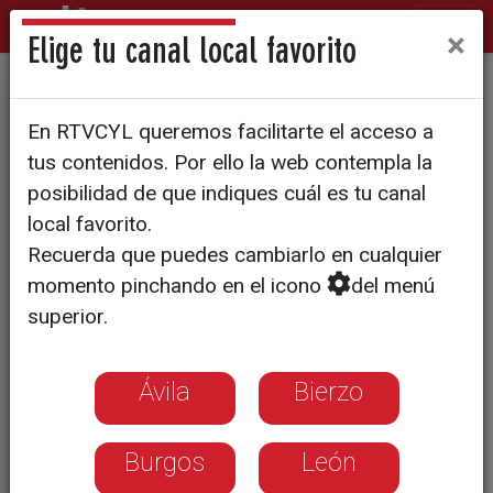
×
Elige tu canal local favorito
Todo vale T1/E25: Movilidad
En RTVCYL queremos facilitarte el acceso a
urbana sostenible
tus contenidos. Por ello la web contempla la
posibilidad de que indiques cuál es tu canal
local favorito.
Recuerda que puedes cambiarlo en cualquier
momento pinchando en el icono
del menú
superior.
Ávila
Bierzo
Burgos
León