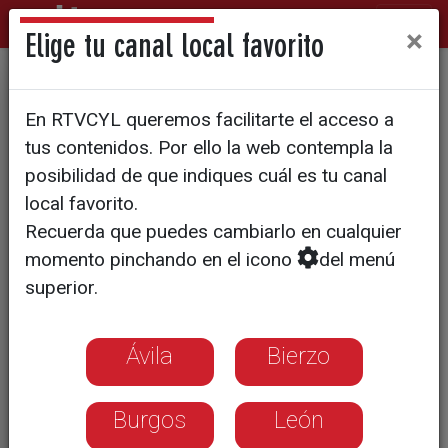
×
Elige tu canal local favorito
Los trajes de Las Ánimas se
En RTVCYL queremos facilitarte el acceso a
exponen antes del desfile
tus contenidos. Por ello la web contempla la
posibilidad de que indiques cuál es tu canal
local favorito.
Recuerda que puedes cambiarlo en cualquier
momento pinchando en el icono
del menú
superior.
Ávila
Bierzo
Burgos
León