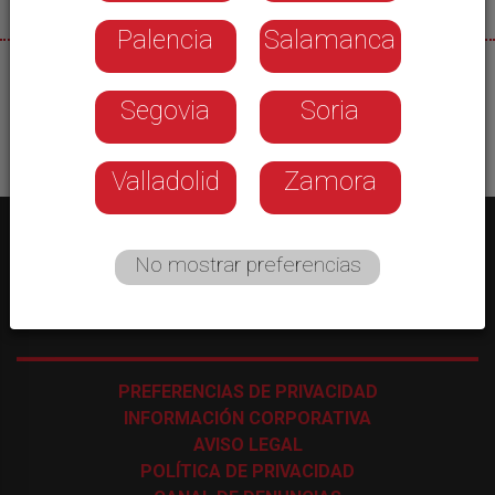
Palencia
Salamanca
30/10/2025
Segovia
Soria
Valladolid
Zamora
No mostrar preferencias
C/ Los Astros, 4 - 47009 Valladolid
-
983 35 43 48
PREFERENCIAS DE PRIVACIDAD
INFORMACIÓN CORPORATIVA
AVISO LEGAL
POLÍTICA DE PRIVACIDAD