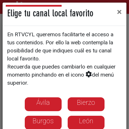
×
Elige tu canal local favorito
El exalcalde De la Rosa
En RTVCYL queremos facilitarte el acceso a
renuncia al acta de concejal
tus contenidos. Por ello la web contempla la
posibilidad de que indiques cuál es tu canal
local favorito.
Recuerda que puedes cambiarlo en cualquier
momento pinchando en el icono
del menú
superior.
Ávila
Bierzo
Burgos
León