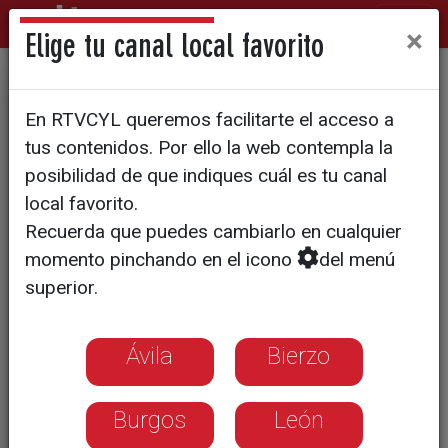
×
Elige tu canal local favorito
El 'Descenso de San Pedro' de
En RTVCYL queremos facilitarte el acceso a
la Peña 'El Pañuelo'
tus contenidos. Por ello la web contempla la
posibilidad de que indiques cuál es tu canal
local favorito.
Recuerda que puedes cambiarlo en cualquier
momento pinchando en el icono
del menú
superior.
Ávila
Bierzo
Burgos
León