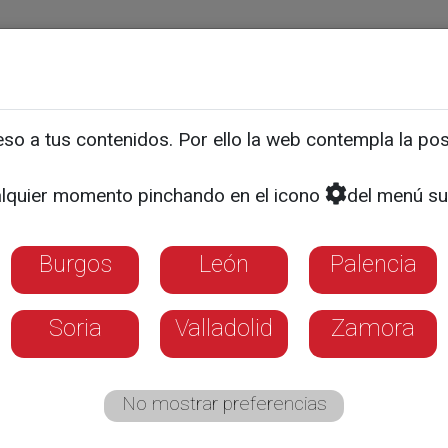
ias
Programas
Guía TV
La 8
El Tiempo
Corporativo
o a tus contenidos. Por ello la web contempla la posi
la Junta al relevo de au
lquier momento pinchando en el icono
del menú su
Burgos
León
Palencia
Soria
Valladolid
Zamora
No mostrar preferencias