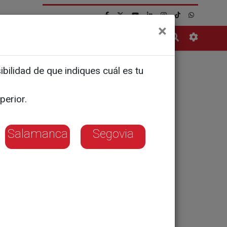
×
Contacto
bilidad de que indiques cuál es tu
tónomos
perior.
Salamanca
Segovia