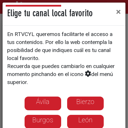
×
Elige tu canal local favorito
Martínez pide a Mañueco
En RTVCYL queremos facilitarte el acceso a
más trabajo para tener
tus contenidos. Por ello la web contempla la
presupuestos
posibilidad de que indiques cuál es tu canal
local favorito.
Recuerda que puedes cambiarlo en cualquier
momento pinchando en el icono
del menú
superior.
Ávila
Bierzo
Burgos
León