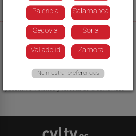
Palencia
Salamanca
Segovia
Soria
06/07/2026
El secretario general del PSOE de Castilla y León,
Valladolid
Zamora
Carlos Martínez, en Coca, ha pedido al presidente
de la Junta, Alfonso Fernández Mañueco, que se
ponga a trabajar para que la comunidad pueda
No mostrar preferencias
tener presupuestos y comenzar a trabajar en
tareas pendientes como la protección del
patrimonio histórico y forestal de la comunidad.