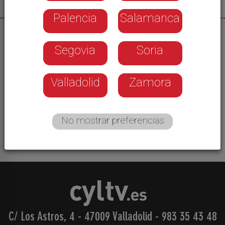
Palencia
Salamanca
30/09/2025
Segovia
Soria
El incendio de Cerezo de Arriba se mantiene en
índice de gravedad 2 por precaución, dado que
todavía hay puntos calientes en zonas de difícil
Valladolid
Zamora
acceso. Pero los trabajos marchan bien y ahora
se centran, sobre todo, en la zona de la estación
de La Pinilla.
No mostrar preferencias
C/ Los Astros, 4 - 47009 Valladolid
-
983 35 43 48