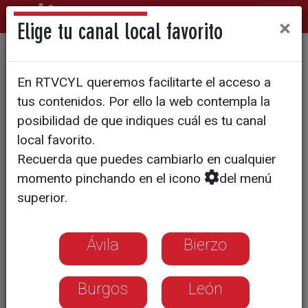
×
Elige tu canal local favorito
Todavía hay puntos calientes
En RTVCYL queremos facilitarte el acceso a
en zonas de difícil acceso
tus contenidos. Por ello la web contempla la
posibilidad de que indiques cuál es tu canal
local favorito.
Recuerda que puedes cambiarlo en cualquier
momento pinchando en el icono
del menú
superior.
Ávila
Bierzo
Burgos
León