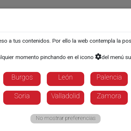
ias
Programas
Guía TV
La 8
El Tiempo
Corporativo
o a tus contenidos. Por ello la web contempla la posi
 de la producción en la Ri
lquier momento pinchando en el icono
del menú su
Burgos
León
Palencia
Soria
Valladolid
Zamora
No mostrar preferencias