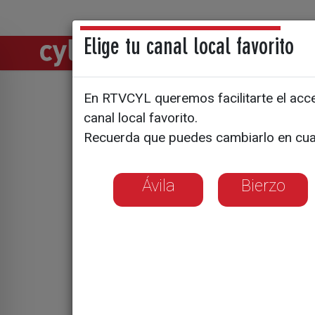
Elige tu canal local favorito
Directos
Notic
En RTVCYL queremos facilitarte el acces
El recorte
canal local favorito.
Recuerda que puedes cambiarlo en cua
al sector
Ávila
Bierzo