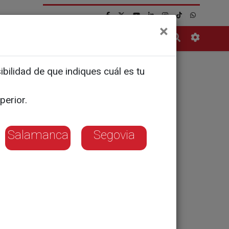
×
Contacto
bilidad de que indiques cuál es tu
bera divide
perior.
Salamanca
Segovia