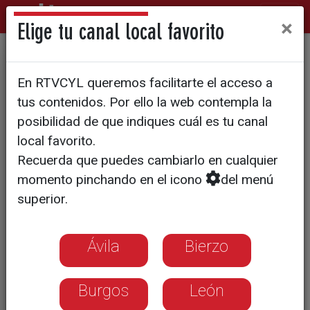
×
Elige tu canal local favorito
La Junta compromete
En RTVCYL queremos facilitarte el acceso a
esfuerzo y medios y personal
tus contenidos. Por ello la web contempla la
para la campaña de incendios
posibilidad de que indiques cuál es tu canal
local favorito.
Recuerda que puedes cambiarlo en cualquier
momento pinchando en el icono
del menú
superior.
Ávila
Bierzo
Burgos
León