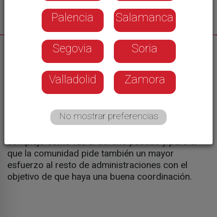
Palencia
Salamanca
Segovia
Soria
26/05/2026
En unos días se presentará la campaña de
Valladolid
Zamora
incendios en Castilla y León. La Junta va a
exponer la estructura par afrontar con garantías
los fuegos que se produzcan este verano y que
No mostrar preferencias
lleva un importante esfuerzo de medios y
personal. Una preparación tras un verano
complejo como fue el del año pasado y para el
que la comunidad pide también un mayor
esfuerzo al resto de administraciones con el
objetivo de que haya una buena coordinación.