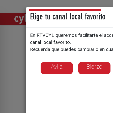
Elige tu canal local favorito
Directos
Notic
En RTVCYL queremos facilitarte el acces
El CIDE ac
canal local favorito.
Recuerda que puedes cambiarlo en cua
Ávila
Bierzo