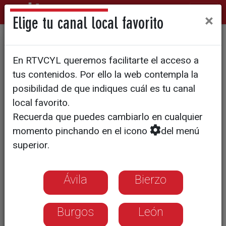
×
Elige tu canal local favorito
Segoviup, un encuentro de
En RTVCYL queremos facilitarte el acceso a
innovación y emprendimiento
tus contenidos. Por ello la web contempla la
posibilidad de que indiques cuál es tu canal
local favorito.
Recuerda que puedes cambiarlo en cualquier
momento pinchando en el icono
del menú
superior.
Ávila
Bierzo
Burgos
León