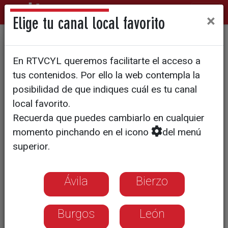
×
Elige tu canal local favorito
La Ciudad de la Justicia
En RTVCYL queremos facilitarte el acceso a
comenzará a construirse en
tus contenidos. Por ello la web contempla la
2026
posibilidad de que indiques cuál es tu canal
local favorito.
Recuerda que puedes cambiarlo en cualquier
momento pinchando en el icono
del menú
superior.
Ávila
Bierzo
Burgos
León