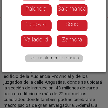
Palencia
Salamanca
Segovia
Soria
03/11/2025
El antiguo Colegio del Salvador será demolido en
Valladolid
Zamora
2026 para comenzar los trabajos de
construcción del nuevo Campus de la Justicia de
Valladolid. Será un edificio moderno y funcional
No mostrar preferencias
que permitirá reunir en un mismo espacio todos
los tribunales que ahora mismo están dispersos
por Valladolid, manteniendo en uso el cercano
edificio de la Audiencia Provincial y de los
juzgados de la calle Angustias, donde se ubicará
la sección de instrucción. 43 millones de euros
para un edificio de más de 22 mil metros
cuadrados donde también podrán celebrarse
macro juicios de gran envergadura. Además, al