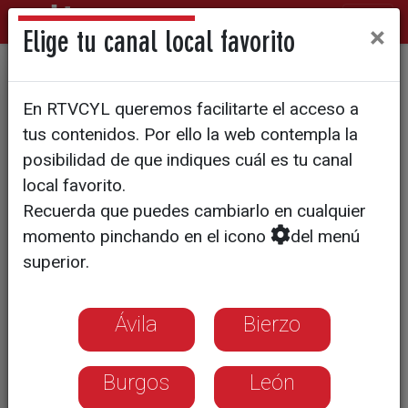
×
Elige tu canal local favorito
El fuego se cebo con El
En RTVCYL queremos facilitarte el acceso a
Bierzo
tus contenidos. Por ello la web contempla la
posibilidad de que indiques cuál es tu canal
local favorito.
Recuerda que puedes cambiarlo en cualquier
momento pinchando en el icono
del menú
superior.
Ávila
Bierzo
Burgos
León