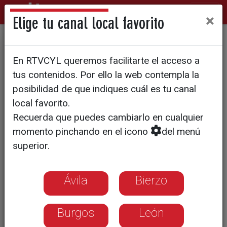
×
Elige tu canal local favorito
En Valladolid, no hay Navidad
En RTVCYL queremos facilitarte el acceso a
sin Navival
tus contenidos. Por ello la web contempla la
posibilidad de que indiques cuál es tu canal
local favorito.
Recuerda que puedes cambiarlo en cualquier
momento pinchando en el icono
del menú
superior.
Ávila
Bierzo
Burgos
León