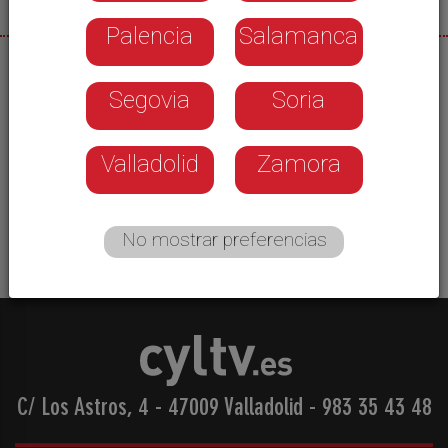
Palencia
Salamanca
02/01/2026
Segovia
Soria
Un año más Navival hace las delicias de los más
pequeños en las navidades vallisoletanas. Un
respiro en las vacaciones escolares y toda una
Valladolid
Zamora
oportunidad de disfrutar de una experiencia de
ocio familiar.
No mostrar preferencias
C/ Los Astros, 4 - 47009 Valladolid
-
983 35 43 48