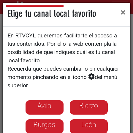
×
Elige tu canal local favorito
Desciende el paro en El
En RTVCYL queremos facilitarte el acceso a
Bierzo
tus contenidos. Por ello la web contempla la
posibilidad de que indiques cuál es tu canal
local favorito.
Recuerda que puedes cambiarlo en cualquier
momento pinchando en el icono
del menú
superior.
Ávila
Bierzo
Burgos
León