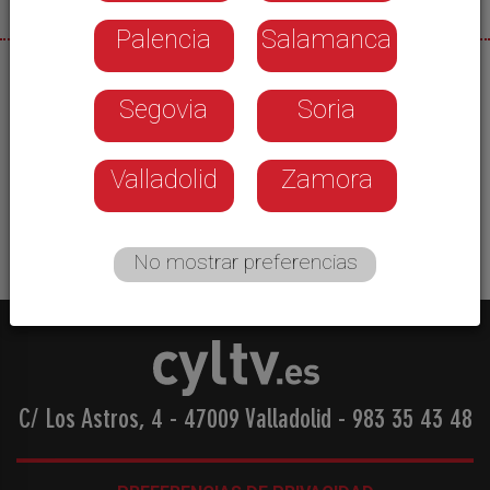
Palencia
Salamanca
03/07/2025
Segovia
Soria
El paro bajó en las oficinas del Ecyl del Bierzo y
Laciana durante junio en 320 personas. Entre
ambas comarcas aún se registran 6.211
Valladolid
Zamora
demandas de una actividad laboral.
No mostrar preferencias
C/ Los Astros, 4 - 47009 Valladolid
-
983 35 43 48