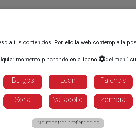
ias
Programas
Guía TV
La 8
El Tiempo
Corporativo
o a tus contenidos. Por ello la web contempla la posi
a investigaciones que pu
lquier momento pinchando en el icono
del menú su
as
Burgos
León
Palencia
Soria
Valladolid
Zamora
No mostrar preferencias