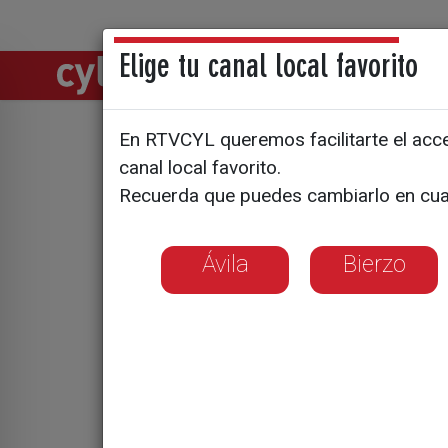
Elige tu canal local favorito
Directos
Notic
En RTVCYL queremos facilitarte el acces
Becas par
canal local favorito.
Recuerda que puedes cambiarlo en cua
salvar vid
Ávila
Bierzo