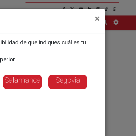
×
Contacto
bilidad de que indiques cuál es tu
eden
perior.
Salamanca
Segovia