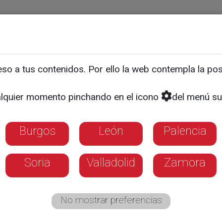
ias
Programas
Guía TV
La 8
El Tiempo
Corporativo
o a tus contenidos. Por ello la web contempla la posi
es de renta para seguir e
lquier momento pinchando en el icono
del menú su
Burgos
León
Palencia
Soria
Valladolid
Zamora
No mostrar preferencias