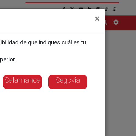
×
Contacto
bilidad de que indiques cuál es tu
n Asobal
perior.
Salamanca
Segovia