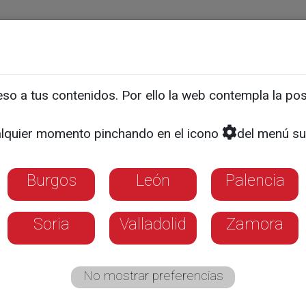
ias
Programas
Guía TV
La 8
El Tiempo
Corporativo
o a tus contenidos. Por ello la web contempla la posi
 al secretario general d
lquier momento pinchando en el icono
del menú su
nández - Cuestión de prio
Burgos
León
Palencia
Soria
Valladolid
Zamora
No mostrar preferencias