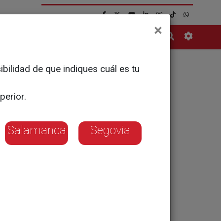
×
Contacto
bilidad de que indiques cuál es tu
e Podemos,
perior.
ridades
Salamanca
Segovia