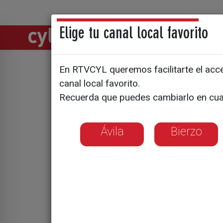
Elige tu canal local favorito
Directos
Notic
En RTVCYL queremos facilitarte el acces
Entrevista
canal local favorito.
Recuerda que puedes cambiarlo en cua
Pablo Fer
64
Ávila
Bierzo