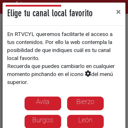
×
Elige tu canal local favorito
Las ferias se despiden para
En RTVCYL queremos facilitarte el acceso a
siempre de Los Pajaritos
tus contenidos. Por ello la web contempla la
posibilidad de que indiques cuál es tu canal
local favorito.
Recuerda que puedes cambiarlo en cualquier
momento pinchando en el icono
del menú
superior.
Ávila
Bierzo
Burgos
León