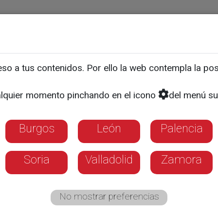
ias
Programas
Guía TV
La 8
El Tiempo
Corporativo
o a tus contenidos. Por ello la web contempla la posi
de la unidad del ictus y 
lquier momento pinchando en el icono
del menú su
a
Burgos
León
Palencia
Soria
Valladolid
Zamora
No mostrar preferencias