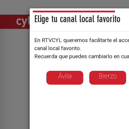
Elige tu canal local favorito
Directos
Notic
En RTVCYL queremos facilitarte el acces
El PSOE pi
canal local favorito.
Recuerda que puedes cambiarlo en cua
neurologí
Ávila
Bierzo