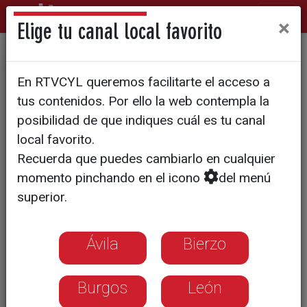
×
Elige tu canal local favorito
7.774 solicitudes de
En RTVCYL queremos facilitarte el acceso a
regularización en Burgos
tus contenidos. Por ello la web contempla la
posibilidad de que indiques cuál es tu canal
local favorito.
Recuerda que puedes cambiarlo en cualquier
momento pinchando en el icono
del menú
superior.
Ávila
Bierzo
Burgos
León