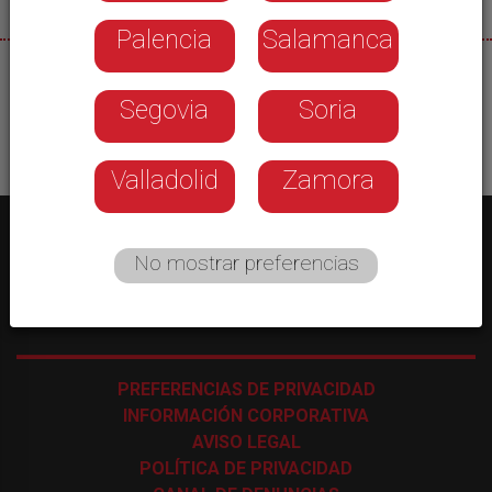
Palencia
Salamanca
02/07/2026
Segovia
Soria
Valladolid
Zamora
No mostrar preferencias
C/ Los Astros, 4 - 47009 Valladolid
-
983 35 43 48
PREFERENCIAS DE PRIVACIDAD
INFORMACIÓN CORPORATIVA
AVISO LEGAL
POLÍTICA DE PRIVACIDAD