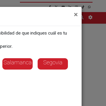
×
Contacto
bilidad de que indiques cuál es tu
mergente y
perior.
Salamanca
Segovia