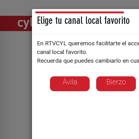
Elige tu canal local favorito
Directos
Notic
En RTVCYL queremos facilitarte el acces
La miopía
canal local favorito.
Recuerda que puedes cambiarlo en cua
en aumen
Ávila
Bierzo