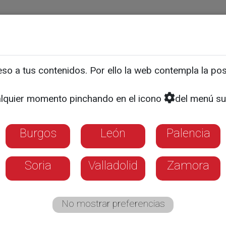
ias
Programas
Guía TV
La 8
El Tiempo
Corporativo
o a tus contenidos. Por ello la web contempla la posi
, un problema de salud e
lquier momento pinchando en el icono
del menú su
to
Burgos
León
Palencia
Soria
Valladolid
Zamora
No mostrar preferencias