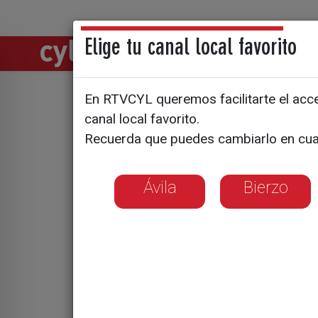
Elige tu canal local favorito
Directos
Notic
En RTVCYL queremos facilitarte el acces
13 mil es
canal local favorito.
Recuerda que puedes cambiarlo en cua
en la Natu
Ávila
Bierzo