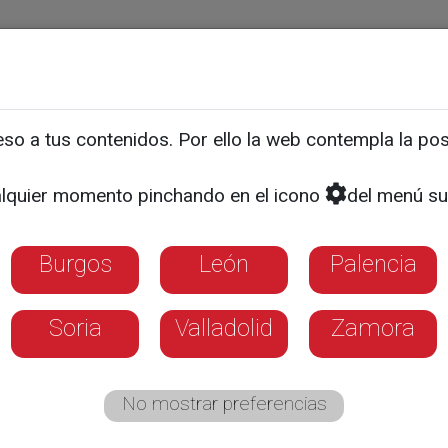
ias
Programas
Guía TV
La 8
El Tiempo
Corporativo
o a tus contenidos. Por ello la web contempla la posi
pectadores disfrutaron d
lquier momento pinchando en el icono
del menú su
raleza
Burgos
León
Palencia
Soria
Valladolid
Zamora
No mostrar preferencias