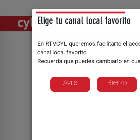
Elige tu canal local favorito
Directos
Notic
En RTVCYL queremos facilitarte el acces
Se espera
canal local favorito.
Recuerda que puedes cambiarlo en cua
kilos de p
Ávila
Bierzo