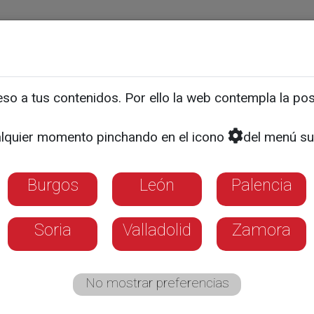
ias
Programas
Guía TV
La 8
El Tiempo
Corporativo
o a tus contenidos. Por ello la web contempla la posi
 una cosecha de 12,5 mil
lquier momento pinchando en el icono
del menú su
era conferencia en El Bie
Burgos
León
Palencia
Soria
Valladolid
Zamora
No mostrar preferencias