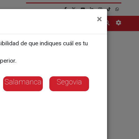
×
Contacto
bilidad de que indiques cuál es tu
lones de
perior.
rzo
Salamanca
Segovia