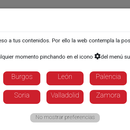
ias
Programas
Guía TV
La 8
El Tiempo
Corporativo
o a tus contenidos. Por ello la web contempla la posi
iante de la USAL entre lo
lquier momento pinchando en el icono
del menú su
del mundo
Burgos
León
Palencia
Soria
Valladolid
Zamora
No mostrar preferencias