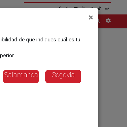
×
Contacto
bilidad de que indiques cuál es tu
s mejores
perior.
Salamanca
Segovia