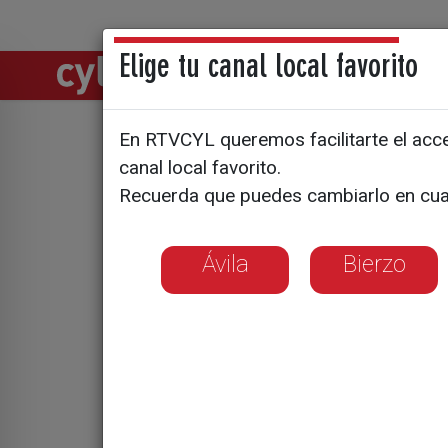
Elige tu canal local favorito
Directos
Notic
En RTVCYL queremos facilitarte el acces
Una estud
canal local favorito.
Recuerda que puedes cambiarlo en cua
oradores 
Ávila
Bierzo