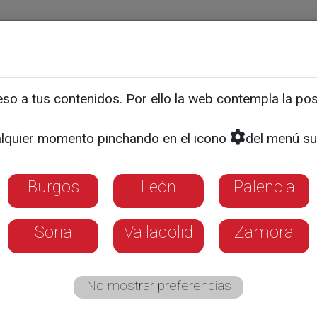
ias
Programas
Guía TV
La 8
El Tiempo
Corporativo
o a tus contenidos. Por ello la web contempla la posi
ctoria oficial del Palencia
lquier momento pinchando en el icono
del menú su
n la grada
Burgos
León
Palencia
Soria
Valladolid
Zamora
No mostrar preferencias