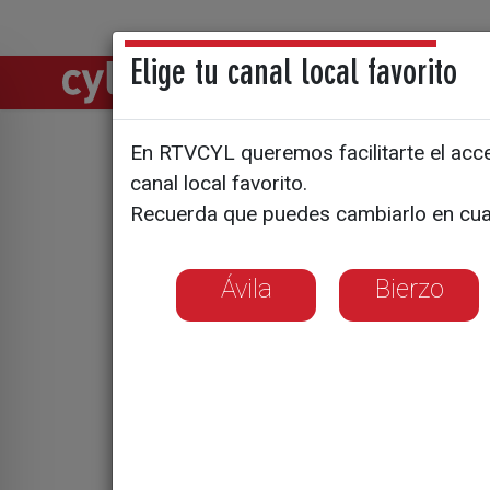
Elige tu canal local favorito
Directos
Notic
En RTVCYL queremos facilitarte el acces
Primera vi
canal local favorito.
Recuerda que puedes cambiarlo en cua
Lezkano e
Ávila
Bierzo