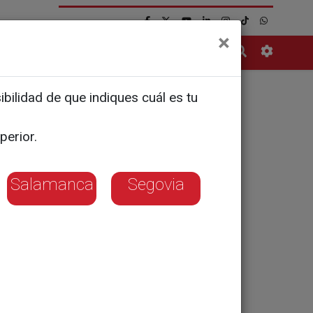
×
Contacto
bilidad de que indiques cuál es tu
, con
perior.
Salamanca
Segovia