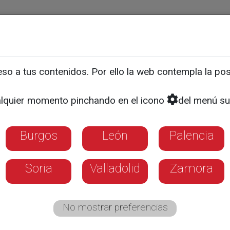
ias
Programas
Guía TV
La 8
El Tiempo
Corporativo
o a tus contenidos. Por ello la web contempla la posi
l juicio contra tres trinit
lquier momento pinchando en el icono
del menú su
de agredir a miembros d
Burgos
León
Palencia
Soria
Valladolid
Zamora
No mostrar preferencias