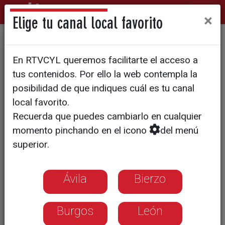
×
Elige tu canal local favorito
Carlos Martínez ya es
En RTVCYL queremos facilitarte el acceso a
oficialmente candidato del
tus contenidos. Por ello la web contempla la
PSOE a la presidencia de la
posibilidad de que indiques cuál es tu canal
local favorito.
Junta
Recuerda que puedes cambiarlo en cualquier
momento pinchando en el icono
del menú
superior.
Ávila
Bierzo
Burgos
León