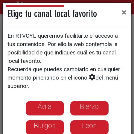
×
Elige tu canal local favorito
El puerta a puerta que salvó
En RTVCYL queremos facilitarte el acceso a
una vida en Cabrillanes
tus contenidos. Por ello la web contempla la
durante el apagón
posibilidad de que indiques cuál es tu canal
local favorito.
Recuerda que puedes cambiarlo en cualquier
momento pinchando en el icono
del menú
superior.
Ávila
Bierzo
Burgos
León