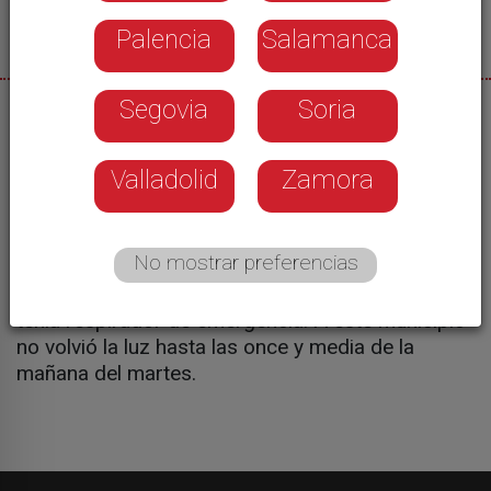
Palencia
Salamanca
Segovia
Soria
05/05/2025
El alcalde de Cabrillanes salvó la vida, durante el
Valladolid
Zamora
apagón del pasado lunes, a una vecina que no
tenía respirador de emergencia. Fue llamando a
cada una de las casas de personas con alguna
No mostrar preferencias
patología. Una de ellas: Laurentina. Ella sufre de
enfermedad pulmonar obstructiva crónica y no
tenía respirador de emergencia. A este municipio
no volvió la luz hasta las once y media de la
mañana del martes.